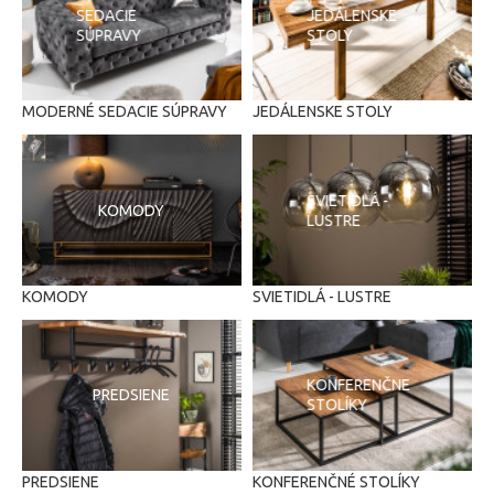
SEDACIE
JEDÁLENSKE
SÚPRAVY
STOLY
MODERNÉ SEDACIE SÚPRAVY
JEDÁLENSKE STOLY
SVIETIDLÁ -
KOMODY
LUSTRE
KOMODY
SVIETIDLÁ - LUSTRE
KONFERENČNE
PREDSIENE
STOLÍKY
PREDSIENE
KONFERENČNÉ STOLÍKY