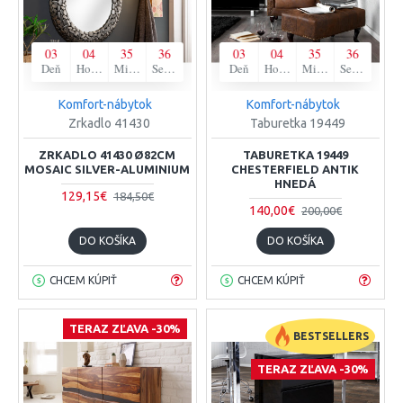
03
04
35
35
03
04
35
35
Deň
Hodina
Minúta
Sekunda
Deň
Hodina
Minúta
Sekunda
Komfort-nábytok
Komfort-nábytok
Zrkadlo 41430
Taburetka 19449
ZRKADLO 41430 Ø82CM
TABURETKA 19449
MOSAIC SILVER-ALUMINIUM
CHESTERFIELD ANTIK
HNEDÁ
129,15€
184,50€
140,00€
200,00€
DO KOŠÍKA
DO KOŠÍKA
CHCEM KÚPIŤ
CHCEM KÚPIŤ
TERAZ ZĽAVA -30%
BESTSELLERS
TERAZ ZĽAVA -30%