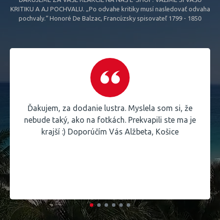
KRITIKU A AJ POCHVALU. „Po odvahe kritiky musí nasledovať odvaha
pochvaly.“ Honoré De Balzac, Francúzsky spisovateľ 1799 - 1850
Ďakujem, za dodanie lustra. Myslela som si, že
nebude taký, ako na fotkách. Prekvapili ste ma je
krajší :) Doporúčím Vás Alžbeta, Košice