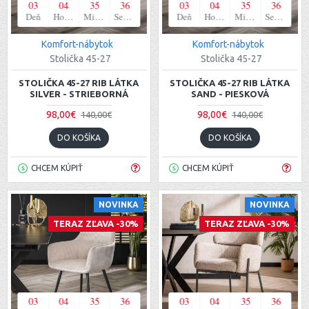
03
04
35
35
03
04
35
35
Deň
Hodina
Minúta
Sekunda
Deň
Hodina
Minúta
Sekunda
Komfort-nábytok
Komfort-nábytok
Stolička 45-27
Stolička 45-27
STOLIČKA 45-27 RIB LÁTKA
STOLIČKA 45-27 RIB LÁTKA
SILVER - STRIEBORNÁ
SAND - PIESKOVÁ
98,00€
98,00€
140,00€
140,00€
DO KOŠÍKA
DO KOŠÍKA
CHCEM KÚPIŤ
CHCEM KÚPIŤ
NOVINKA
NOVINKA
TERAZ ZĽAVA -30%
TERAZ ZĽAVA -30%
03
04
35
35
03
04
35
35