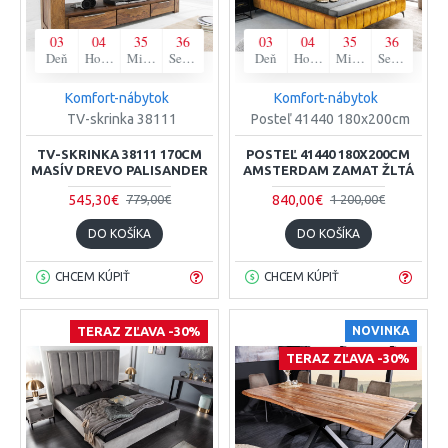
03
04
35
35
03
04
35
35
Deň
Hodina
Minúta
Sekunda
Deň
Hodina
Minúta
Sekunda
Komfort-nábytok
Komfort-nábytok
TV-skrinka 38111
Posteľ 41440 180x200cm
TV-SKRINKA 38111 170CM
POSTEĽ 41440 180X200CM
MASÍV DREVO PALISANDER
AMSTERDAM ZAMAT ŽLTÁ
545,30€
840,00€
779,00€
1 200,00€
DO KOŠÍKA
DO KOŠÍKA
CHCEM KÚPIŤ
CHCEM KÚPIŤ
TERAZ ZĽAVA -30%
NOVINKA
TERAZ ZĽAVA -30%