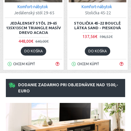
Komfort-nábytok
Komfort-nábytok
Jedálenský stôl 29-65
Stolička 45-22
JEDÁLENSKÝ STÔL 29-65
STOLIČKA 45-22 BOUCLÉ
135X135CM TRIANGLE MASÍV
LÁTKA SAND - PIESKOVÁ
DREVO ACACIA
137,56€
196,52€
448,00€
640,00€
DO KOŠÍKA
DO KOŠÍKA
CHCEM KÚPIŤ
CHCEM KÚPIŤ
DODANIE ZADARMO PRI OBJEDNÁVKE NAD 1500,-
EURO