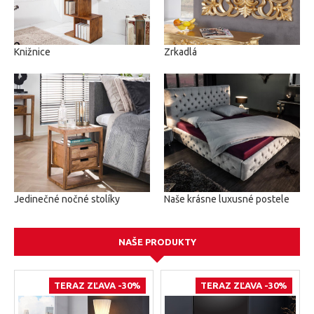
Knižnice
Zrkadlá
Jedinečné nočné stolíky
Naše krásne luxusné postele
NAŠE PRODUKTY
TERAZ ZĽAVA -30%
TERAZ ZĽAVA -30%