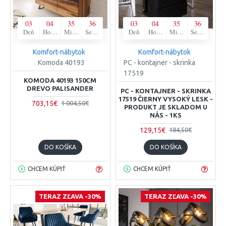
03
04
35
35
03
04
35
35
Deň
Hodina
Minúta
Sekunda
Deň
Hodina
Minúta
Sekunda
Komfort-nábytok
Komfort-nábytok
Komoda 40193
PC - kontajner - skrinka
17519
KOMODA 40193 150CM
DREVO PALISANDER
PC - KONTAJNER - SKRINKA
17519 ČIERNY VYSOKÝ LESK -
703,15€
1 004,50€
PRODUKT JE SKLADOM U
NÁS - 1KS
129,15€
184,50€
DO KOŠÍKA
DO KOŠÍKA
CHCEM KÚPIŤ
CHCEM KÚPIŤ
TERAZ ZĽAVA -30%
TERAZ ZĽAVA -30%