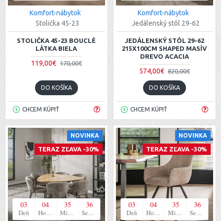
Komfort-nábytok
Komfort-nábytok
Stolička 45-23
Jedálenský stôl 29-62
STOLIČKA 45-23 BOUCLÉ
JEDÁLENSKÝ STÔL 29-62
LÁTKA BIELA
215X100CM SHAPED MASÍV
DREVO ACACIA
119,00€
170,00€
574,00€
820,00€
DO KOŠÍKA
DO KOŠÍKA
CHCEM KÚPIŤ
CHCEM KÚPIŤ
NOVINKA
NOVINKA
TERAZ ZĽAVA -30%
TERAZ ZĽAVA -30%
03
04
35
35
03
04
35
35
Deň
Hodina
Minúta
Sekunda
Deň
Hodina
Minúta
Sekunda