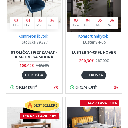
03
04
35
35
03
04
35
35
Deň
Hodina
Minúta
Sekunda
Deň
Hodina
Minúta
Sekunda
Komfort-nábytok
Komfort-nábytok
Stolička 39527
Luster 84-05
STOLIČKA 39527 ZAMAT -
LUSTER 84-05 6L HOVER
KRÁĽOVSKA MODRÁ
200,90€
287,00€
100,45€
143,50€
DO KOŠÍKA
DO KOŠÍKA
CHCEM KÚPIŤ
CHCEM KÚPIŤ
TERAZ ZĽAVA -30%
BESTSELLERS
TERAZ ZĽAVA -30%