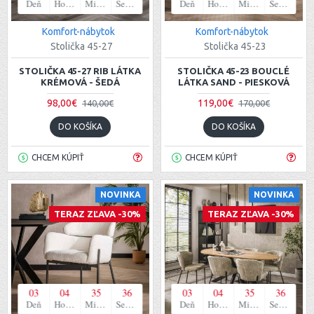
Deň
Hodina
Minúta
Sekunda
Deň
Hodina
Minúta
Sekunda
Komfort-nábytok
Komfort-nábytok
Stolička 45-27
Stolička 45-23
STOLIČKA 45-27 RIB LÁTKA
STOLIČKA 45-23 BOUCLÉ
KRÉMOVÁ - ŠEDÁ
LÁTKA SAND - PIESKOVÁ
98,00€
119,00€
140,00€
170,00€
DO KOŠÍKA
DO KOŠÍKA
CHCEM KÚPIŤ
CHCEM KÚPIŤ
NOVINKA
NOVINKA
TERAZ ZĽAVA -30%
TERAZ ZĽAVA -30%
03
04
35
35
03
04
35
35
Deň
Hodina
Minúta
Sekunda
Deň
Hodina
Minúta
Sekunda