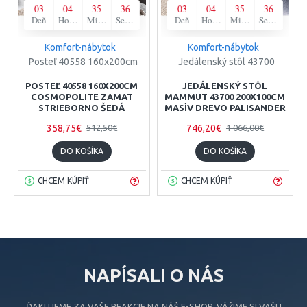
03
04
35
35
03
04
35
35
Deň
Hodina
Minúta
Sekunda
Deň
Hodina
Minúta
Sekunda
Komfort-nábytok
Komfort-nábytok
Posteľ 40558 160x200cm
Jedálenský stôl 43700
POSTEĽ 40558 160X200CM
JEDÁLENSKÝ STÔL
COSMOPOLITE ZAMAT
MAMMUT 43700 200X100CM
STRIEBORNO ŠEDÁ
MASÍV DREVO PALISANDER
358,75€
746,20€
512,50€
1 066,00€
DO KOŠÍKA
DO KOŠÍKA
CHCEM KÚPIŤ
CHCEM KÚPIŤ
NAPÍSALI O NÁS
ĎAKUJEME ZA VAŠE REAKCIE NA NÁŠ E-SHOP. VÁŽIME SI VAŠU