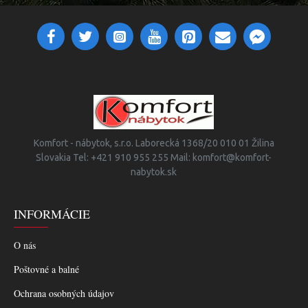
Komfort - nábytok, s.r.o. Laborecká 1368/20 010 01 Žilina
Slovakia Tel: +421 910 955 255 Mail: komfort@komfort-
nabytok.sk
INFORMÁCIE
O nás
Poštovné a balné
Ochrana osobných údajov