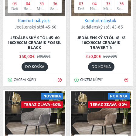
03
04
35
35
03
04
35
35
Deň
Hodina
Minúta
Sekunda
Deň
Hodina
Minúta
Sekunda
Komfort-nábytok
Komfort-nábytok
Jedálenský stôl 45-60
Jedálenský stôl 45-65
JEDÁLENSKÝ STÔL 45-60
JEDÁLENSKÝ STÔL 45-65
180X90CM CERAMIK FOSSIL
180X90CM CERAMIK
BLACK
TRAVERTÍN
350,00€
350,00€
500,00€
500,00€
DO KOŠÍKA
DO KOŠÍKA
CHCEM KÚPIŤ
CHCEM KÚPIŤ
NOVINKA
NOVINKA
TERAZ ZĽAVA -30%
TERAZ ZĽAVA -30%