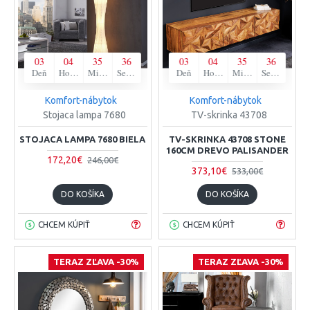
03
04
35
35
03
04
35
35
Deň
Hodina
Minúta
Sekunda
Deň
Hodina
Minúta
Sekunda
Komfort-nábytok
Komfort-nábytok
Stojaca lampa 7680
TV-skrinka 43708
STOJACA LAMPA 7680 BIELA
TV-SKRINKA 43708 STONE
160CM DREVO PALISANDER
172,20€
246,00€
373,10€
533,00€
DO KOŠÍKA
DO KOŠÍKA
CHCEM KÚPIŤ
CHCEM KÚPIŤ
TERAZ ZĽAVA -30%
TERAZ ZĽAVA -30%